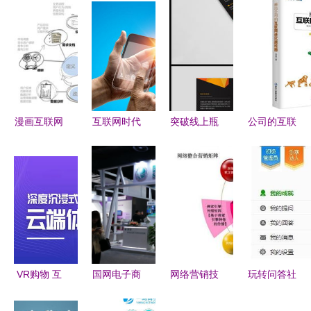
漫画互联网
互联网时代
突破线上瓶
公司的互联
产品经理
的品牌发展
颈 三折页
网进化路线
vs 互联网
趋势 互联
营销文案与
图 用互联
销售 一场
网销售的核
高清AI模板
网思维重塑
爱恨情仇的
心驱动力
实战指南
产品、客户
合作故事
与价值
VR购物 互
国网电子商
网络营销技
玩转问答社
联网时代下
务亮相互联
巧和策略
区 互联网