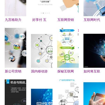
九宫格助力
好享付 互
互联网营销
互联网时代
四川博通塑
联网销售新
模式下，企
下的成品油
料制品 互
势力还是监
业如何做好
销售企业创
联网销售腾
管灰色地
网络营销与
新营销 四
飞的新引擎
带？
互联网销售
大战略驱动
的数字化新
征程
新公司营销
国内移动游
探秘互联网
如何将互联
有哪些方
戏市场营销
营销新蓝海
网思维与商
式--互联网
新趋势解析
从流量裂变
业营销相结
营销与传统
从流量争夺
到精准转化
合 传统企
营销有效结
到生态运营
的实战解析
业的全新销