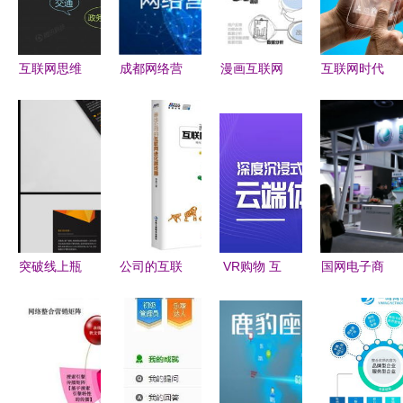
合
的转变
售契机
互联网思维
成都网络营
漫画互联网
互联网时代
下的营销战
销与互联网
产品经理
的品牌发展
跨界竞争与
销售的发展
vs 互联网
趋势 互联
降维打击的
前景探究
销售 一场
网销售的核
生存法则
爱恨情仇的
心驱动力
合作故事
突破线上瓶
公司的互联
VR购物 互
国网电子商
颈 三折页
网进化路线
联网时代下
务亮相互联
营销文案与
图 用互联
的沉浸式营
网之光博览
高清AI模板
网思维重塑
销革命
会 智慧能
实战指南
产品、客户
源激发互联
与价值
网销售新时