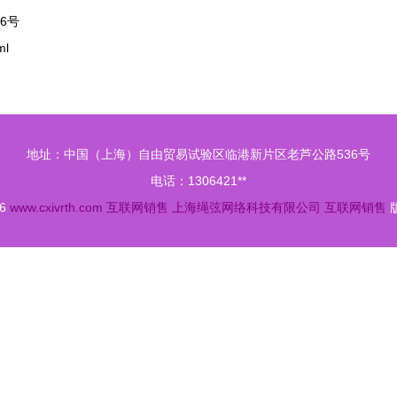
6号
ml
地址：中国（上海）自由贸易试验区临港新片区老芦公路536号
电话：1306421**
26
www.cxivrth.com
互联网销售
上海绳弦网络科技有限公司
互联网销售